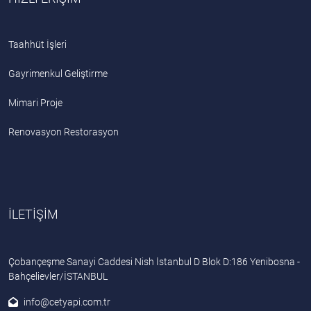
Taahhüt İşleri
Gayrimenkul Geliştirme
Mimari Proje
Renovasyon Restorasyon
İLETİŞİM
Çobançeşme Sanayi Caddesi Nish İstanbul D Blok D:186 Yenibosna -
Bahçelievler/İSTANBUL
info@cetyapi.com.tr